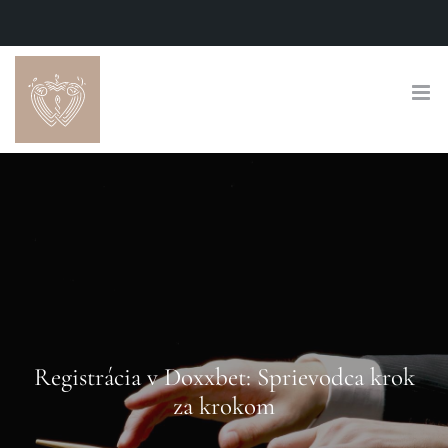
Passer
au
contenu
Registrácia v Doxxbet: Sprievodca krok
za krokom