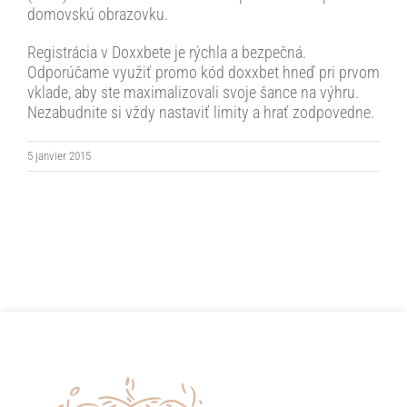
domovskú obrazovku.
Registrácia v Doxxbete je rýchla a bezpečná.
Odporúčame využiť promo kód doxxbet hneď pri prvom
vklade, aby ste maximalizovali svoje šance na výhru.
Nezabudnite si vždy nastaviť limity a hrať zodpovedne.
5 janvier 2015