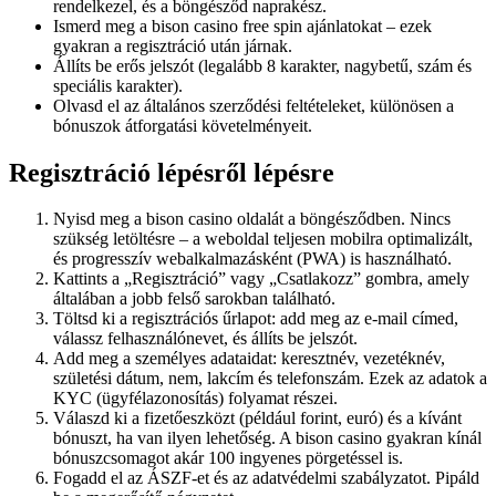
rendelkezel, és a böngésződ naprakész.
Ismerd meg a bison casino free spin ajánlatokat – ezek
gyakran a regisztráció után járnak.
Állíts be erős jelszót (legalább 8 karakter, nagybetű, szám és
speciális karakter).
Olvasd el az általános szerződési feltételeket, különösen a
bónuszok átforgatási követelményeit.
Regisztráció lépésről lépésre
Nyisd meg a bison casino oldalát a böngésződben. Nincs
szükség letöltésre – a weboldal teljesen mobilra optimalizált,
és progresszív webalkalmazásként (PWA) is használható.
Kattints a „Regisztráció” vagy „Csatlakozz” gombra, amely
általában a jobb felső sarokban található.
Töltsd ki a regisztrációs űrlapot: add meg az e-mail címed,
válassz felhasználónevet, és állíts be jelszót.
Add meg a személyes adataidat: keresztnév, vezetéknév,
születési dátum, nem, lakcím és telefonszám. Ezek az adatok a
KYC (ügyfélazonosítás) folyamat részei.
Válaszd ki a fizetőeszközt (például forint, euró) és a kívánt
bónuszt, ha van ilyen lehetőség. A bison casino gyakran kínál
bónuszcsomagot akár 100 ingyenes pörgetéssel is.
Fogadd el az ÁSZF-et és az adatvédelmi szabályzatot. Pipáld