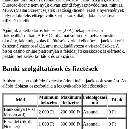
Curacao-licenc nem nyújt olyan szintű fogyasztóvédelmet, mint az
MGA (Máltai Szerencsejáték Hatóság) licenc, ezért a nyeremények
helyi adókötelezettsége változhat – konzultálj adótanácsadóval a
kifizetések előtt.
Ajánljuk a kétfaktoros hitelesítés (2FA) bekapcsolását a
fiókbeállításokban. A KYC-folyamat során (személyazonosító
okmány, lakcímigazolás feltöltése) az oldal ellenőrzi a játékos korát
és személyazonosságát, ami megakadályozza a visszaéléseket. A
bison casino online platformján a felelős játékeszközök is elérhetők,
például befizetési korlátok és önkizárás.
Banki szolgáltatások és fizetések
A bison casino többféle fizetési módot kínál a játékosok számára. Az
alábbi táblázat összefoglalja a leggyakoribb lehetőségeket.
Minimum
Maximum
Feldolgozási
Mód
Díjak
befizetés
befizetés
idő
Bankkártya (Visa,
2 000 Ft
200 000 Ft
Azonnali
0 Ft
Mastercard)
E-wallet (Skrill,
1 000 Ft
300 000 Ft
Azonnali
0 Ft
Neteller)