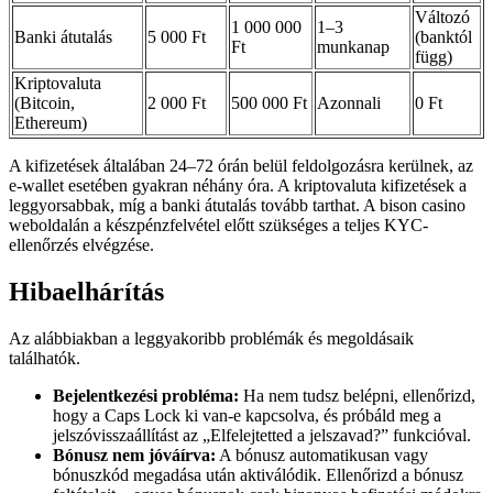
Változó
1 000 000
1–3
Banki átutalás
5 000 Ft
(banktól
Ft
munkanap
függ)
Kriptovaluta
(Bitcoin,
2 000 Ft
500 000 Ft
Azonnali
0 Ft
Ethereum)
A kifizetések általában 24–72 órán belül feldolgozásra kerülnek, az
e-wallet esetében gyakran néhány óra. A kriptovaluta kifizetések a
leggyorsabbak, míg a banki átutalás tovább tarthat. A bison casino
weboldalán a készpénzfelvétel előtt szükséges a teljes KYC-
ellenőrzés elvégzése.
Hibaelhárítás
Az alábbiakban a leggyakoribb problémák és megoldásaik
találhatók.
Bejelentkezési probléma:
Ha nem tudsz belépni, ellenőrizd,
hogy a Caps Lock ki van-e kapcsolva, és próbáld meg a
jelszóvisszaállítást az „Elfelejtetted a jelszavad?” funkcióval.
Bónusz nem jóváírva:
A bónusz automatikusan vagy
bónuszkód megadása után aktiválódik. Ellenőrizd a bónusz