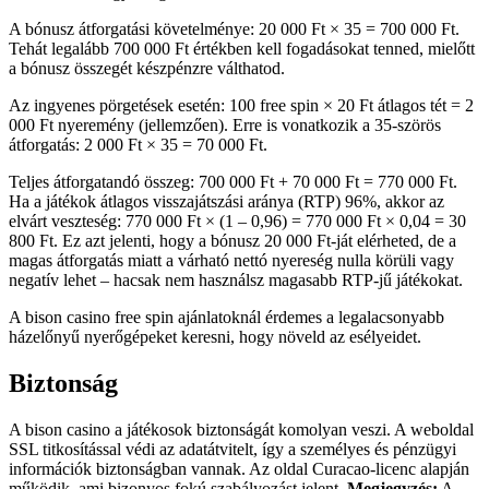
A bónusz átforgatási követelménye: 20 000 Ft × 35 = 700 000 Ft.
Tehát legalább 700 000 Ft értékben kell fogadásokat tenned, mielőtt
a bónusz összegét készpénzre válthatod.
Az ingyenes pörgetések esetén: 100 free spin × 20 Ft átlagos tét = 2
000 Ft nyeremény (jellemzően). Erre is vonatkozik a 35-szörös
átforgatás: 2 000 Ft × 35 = 70 000 Ft.
Teljes átforgatandó összeg: 700 000 Ft + 70 000 Ft = 770 000 Ft.
Ha a játékok átlagos visszajátszási aránya (RTP) 96%, akkor az
elvárt veszteség: 770 000 Ft × (1 – 0,96) = 770 000 Ft × 0,04 = 30
800 Ft. Ez azt jelenti, hogy a bónusz 20 000 Ft-ját elérheted, de a
magas átforgatás miatt a várható nettó nyereség nulla körüli vagy
negatív lehet – hacsak nem használsz magasabb RTP-jű játékokat.
A bison casino free spin ajánlatoknál érdemes a legalacsonyabb
házelőnyű nyerőgépeket keresni, hogy növeld az esélyeidet.
Biztonság
A bison casino a játékosok biztonságát komolyan veszi. A weboldal
SSL titkosítással védi az adatátvitelt, így a személyes és pénzügyi
információk biztonságban vannak. Az oldal Curacao-licenc alapján
működik, ami bizonyos fokú szabályozást jelent.
Megjegyzés:
A