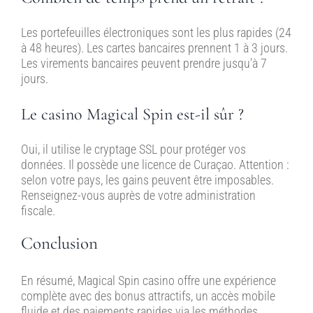
Les portefeuilles électroniques sont les plus rapides (24
à 48 heures). Les cartes bancaires prennent 1 à 3 jours.
Les virements bancaires peuvent prendre jusqu’à 7
jours.
Le casino Magical Spin est-il sûr ?
Oui, il utilise le cryptage SSL pour protéger vos
données. Il possède une licence de Curaçao. Attention :
selon votre pays, les gains peuvent être imposables.
Renseignez-vous auprès de votre administration
fiscale.
Conclusion
En résumé, Magical Spin casino offre une expérience
complète avec des bonus attractifs, un accès mobile
fluide et des paiements rapides via les méthodes