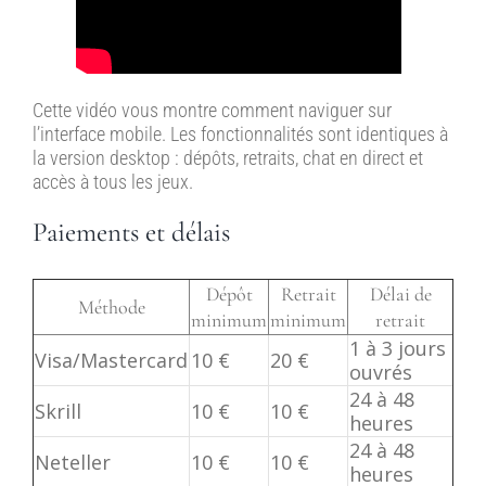
Cette vidéo vous montre comment naviguer sur
l’interface mobile. Les fonctionnalités sont identiques à
la version desktop : dépôts, retraits, chat en direct et
accès à tous les jeux.
Paiements et délais
Dépôt
Retrait
Délai de
Méthode
minimum
minimum
retrait
1 à 3 jours
Visa/Mastercard
10 €
20 €
ouvrés
24 à 48
Skrill
10 €
10 €
heures
24 à 48
Neteller
10 €
10 €
heures