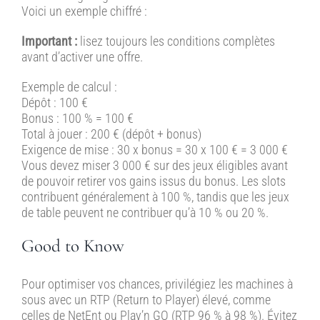
Voici un exemple chiffré :
Important :
lisez toujours les conditions complètes
avant d’activer une offre.
Exemple de calcul :
Dépôt : 100 €
Bonus : 100 % = 100 €
Total à jouer : 200 € (dépôt + bonus)
Exigence de mise : 30 x bonus = 30 x 100 € = 3 000 €
Vous devez miser 3 000 € sur des jeux éligibles avant
de pouvoir retirer vos gains issus du bonus. Les slots
contribuent généralement à 100 %, tandis que les jeux
de table peuvent ne contribuer qu’à 10 % ou 20 %.
Good to Know
Pour optimiser vos chances, privilégiez les machines à
sous avec un RTP (Return to Player) élevé, comme
celles de NetEnt ou Play’n GO (RTP 96 % à 98 %). Évitez