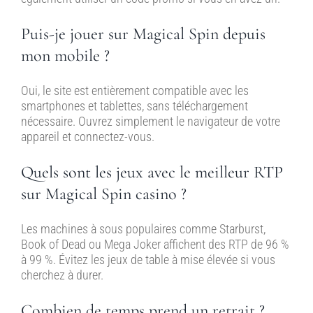
Puis-je jouer sur Magical Spin depuis
mon mobile ?
Oui, le site est entièrement compatible avec les
smartphones et tablettes, sans téléchargement
nécessaire. Ouvrez simplement le navigateur de votre
appareil et connectez-vous.
Quels sont les jeux avec le meilleur RTP
sur Magical Spin casino ?
Les machines à sous populaires comme Starburst,
Book of Dead ou Mega Joker affichent des RTP de 96 %
à 99 %. Évitez les jeux de table à mise élevée si vous
cherchez à durer.
Combien de temps prend un retrait ?