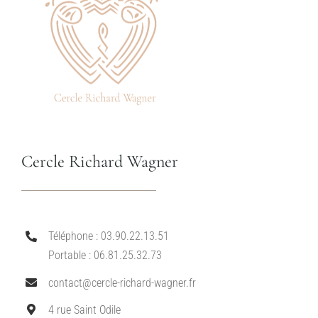
Cercle Richard Wagner
Téléphone : 03.90.22.13.51
Portable : 06.81.25.32.73
contact@cercle-richard-wagner.fr
4 rue Saint Odile