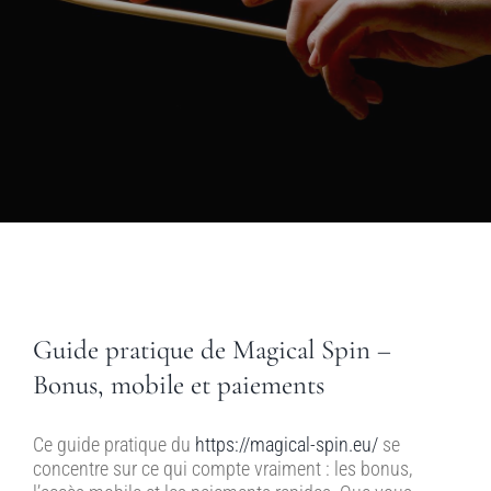
Guide pratique de Magical Spin –
Bonus, mobile et paiements
Ce guide pratique du
https://magical-spin.eu/
se
concentre sur ce qui compte vraiment : les bonus,