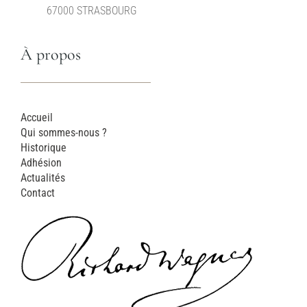
67000 STRASBOURG
À propos
Accueil
Qui sommes-nous ?
Historique
Adhésion
Actualités
Contact