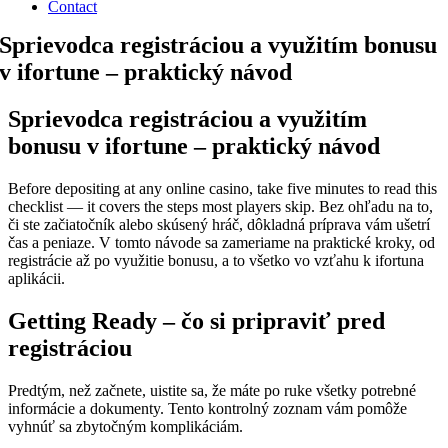
Contact
Sprievodca registráciou a využitím bonusu
v ifortune – praktický návod
Sprievodca registráciou a využitím
bonusu v ifortune – praktický návod
Before depositing at any online casino, take five minutes to read this
checklist — it covers the steps most players skip. Bez ohľadu na to,
či ste začiatočník alebo skúsený hráč, dôkladná príprava vám ušetrí
čas a peniaze. V tomto návode sa zameriame na praktické kroky, od
registrácie až po využitie bonusu, a to všetko vo vzťahu k ifortuna
aplikácii.
Getting Ready – čo si pripraviť pred
registráciou
Predtým, než začnete, uistite sa, že máte po ruke všetky potrebné
informácie a dokumenty. Tento kontrolný zoznam vám pomôže
vyhnúť sa zbytočným komplikáciám.